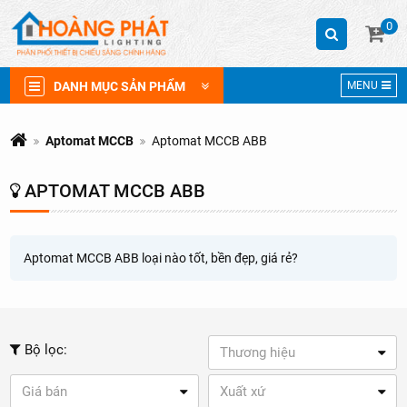
0
DANH MỤC SẢN PHẨM
MENU
Aptomat MCCB
Aptomat MCCB ABB
APTOMAT MCCB ABB
Aptomat MCCB ABB loại nào tốt, bền đẹp, giá rẻ?
Bộ lọc:
Thương hiệu
Giá bán
Xuất xứ