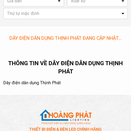
Giá bán
Xuất xứ
Thứ tự mặc định
DÂY ĐIỆN DÂN DỤNG THỊNH PHÁT ĐANG CẬP NHẬT...
THÔNG TIN VỀ DÂY ĐIỆN DÂN DỤNG THỊNH
PHÁT
Dây điện dân dụng Thịnh Phát
THIẾT BỊ ĐIỆN & ĐÈN LED CHÍNH HÃNG