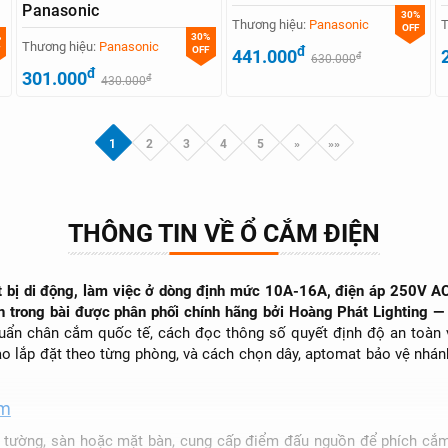
Panasonic
30%
Thương hiệu:
Panasonic
T
OFF
%
30%
Thương hiệu:
Panasonic
đ
OFF
441.000
đ
630.000
đ
301.000
đ
430.000
1
2
3
4
5
»
»»
THÔNG TIN VỀ Ổ CẮM ĐIỆN
iết bị di động, làm việc ở dòng định mức 10A-16A, điện áp 250V 
rong bài được phân phối chính hãng bởi Hoàng Phát Lighting — Đạ
huẩn chân cắm quốc tế, cách đọc thông số quyết định độ an toàn
ao lắp đặt theo từng phòng, và cách chọn dây, aptomat bảo vệ nhá
ắm
ên tường, sàn hoặc mặt bàn, cung cấp điểm đấu nguồn để phích cắm