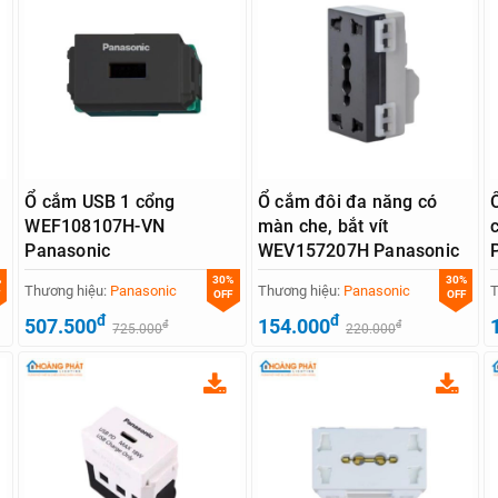
Ổ cắm USB 1 cổng
Ổ cắm đôi đa năng có
WEF108107H-VN
màn che, bắt vít
Panasonic
WEV157207H Panasonic
%
30%
30%
Thương hiệu:
Panasonic
Thương hiệu:
Panasonic
T
OFF
OFF
đ
đ
507.500
154.000
đ
đ
725.000
220.000