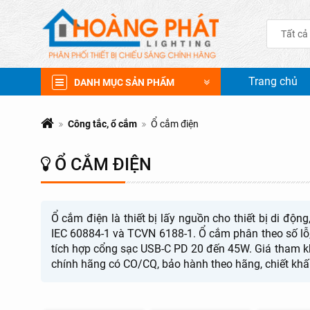
Tất cả
Trang chủ
DANH MỤC SẢN PHẨM
Công tắc, ổ cắm
Ổ cắm điện
Ổ CẮM ĐIỆN
Ổ cắm điện là thiết bị lấy nguồn cho thiết bị di đ
IEC 60884-1 và TCVN 6188-1. Ổ cắm phân theo số lỗ,
tích hợp cổng sạc USB-C PD 20 đến 45W. Giá tham kh
chính hãng có CO/CQ, bảo hành theo hãng, chiết khấu