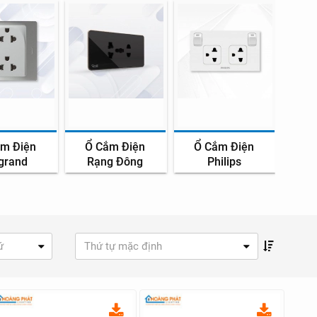
ắm Điện
Ổ Cắm Điện
Ổ Cắm Điện
Ổ Cắ
grand
Rạng Đông
Philips
ứ
Thứ tự mặc định