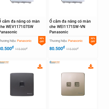
Ổ cắm đa năng có màn
Ổ cắm đa năng có màn
che WEV117107SW
che WEI1171SW-VN
Panasonic
Panasonic
30%
30%
hương hiệu:
Panasonic
Thương hiệu:
Panasonic
OFF
OFF
đ
đ
80.500
80.500
đ
đ
115.000
115.000