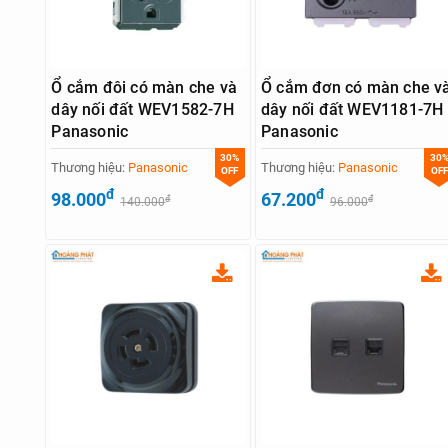
Ổ cắm đôi có màn che và
Ổ cắm đơn có màn che v
dây nối đất WEV1582-7H
dây nối đất WEV1181-7H
Panasonic
Panasonic
30%
30
Thương hiệu:
Panasonic
Thương hiệu:
Panasonic
OFF
OFF
đ
đ
98.000
67.200
đ
đ
140.000
96.000