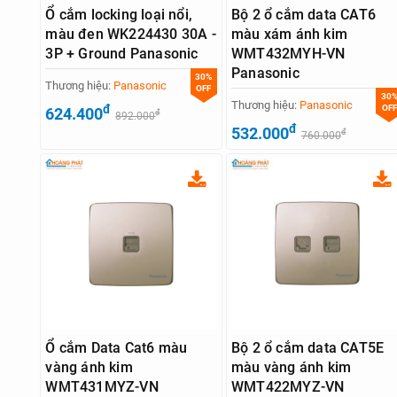
Ổ cắm locking loại nổi,
Bộ 2 ổ cắm data CAT6
màu đen WK224430 30A -
màu xám ánh kim
3P + Ground Panasonic
WMT432MYH-VN
Panasonic
30%
Thương hiệu:
Panasonic
OFF
30
Thương hiệu:
Panasonic
đ
OFF
624.400
đ
892.000
đ
532.000
đ
760.000
Ổ cắm Data Cat6 màu
Bộ 2 ổ cắm data CAT5E
vàng ánh kim
màu vàng ánh kim
WMT431MYZ-VN
WMT422MYZ-VN