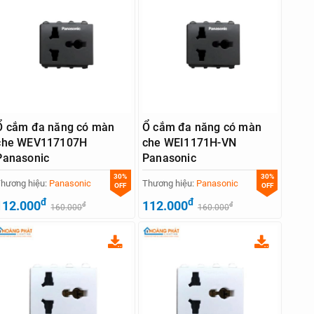
Ổ cắm đa năng có màn
Ổ cắm đa năng có màn
che WEV117107H
che WEI1171H-VN
Panasonic
Panasonic
30%
30%
hương hiệu:
Panasonic
Thương hiệu:
Panasonic
OFF
OFF
đ
đ
112.000
112.000
đ
đ
160.000
160.000