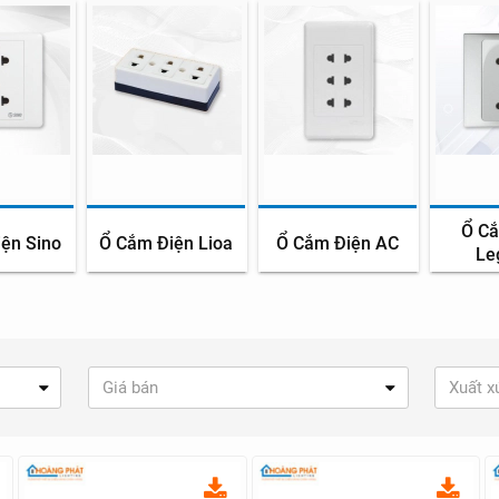
Ổ C
ện Sino
Ổ Cắm Điện Lioa
Ổ Cắm Điện AC
Le
Giá bán
Xuất x