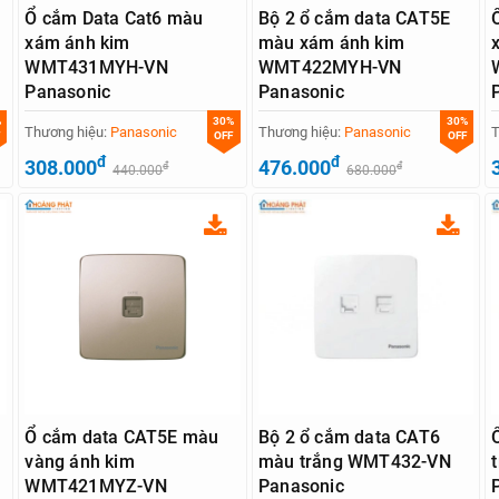
Ổ cắm Data Cat6 màu
Bộ 2 ổ cắm data CAT5E
xám ánh kim
màu xám ánh kim
WMT431MYH-VN
WMT422MYH-VN
Panasonic
Panasonic
%
30%
30%
Thương hiệu:
Panasonic
Thương hiệu:
Panasonic
T
OFF
OFF
đ
đ
308.000
476.000
đ
đ
440.000
680.000
Ổ cắm data CAT5E màu
Bộ 2 ổ cắm data CAT6
vàng ánh kim
màu trắng WMT432-VN
WMT421MYZ-VN
Panasonic