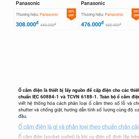
Panasonic
Panasonic
30%
30
Thương hiệu:
Panasonic
Thương hiệu:
Panasonic
OFF
OFF
đ
đ
308.000
476.000
đ
đ
440.000
680.000
Ổ cắm điện là thiết bị lấy nguồn để cấp điện cho các th
chuẩn IEC 60884-1 và TCVN 6188-1. Toàn bộ ổ cắm điện t
viết hệ thống hóa cách phân loại ổ cắm theo số lỗ và c
shutter và chống giật, hướng dẫn tính số lượng cùng độ c
đầu.
Ổ cắm điện là gì và phân loại theo chuẩn chân c
Ổ cắm điện (socket outlet) là khí cụ điện cố định lắp tr