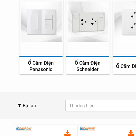
Ổ Cắm Điện
Ổ Cắm Điện
n MPE
Ổ Cắm Đi
Panasonic
Schneider
Bộ lọc:
Thương hiệu