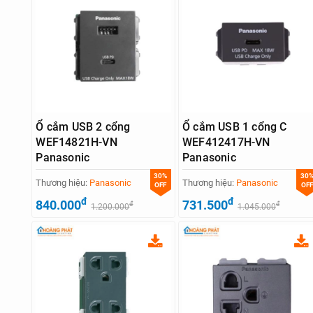
Ổ cắm USB 2 cổng
Ổ cắm USB 1 cổng C
WEF14821H-VN
WEF412417H-VN
Panasonic
Panasonic
30%
30
Thương hiệu:
Panasonic
Thương hiệu:
Panasonic
OFF
OFF
đ
đ
840.000
731.500
đ
đ
1.200.000
1.045.000