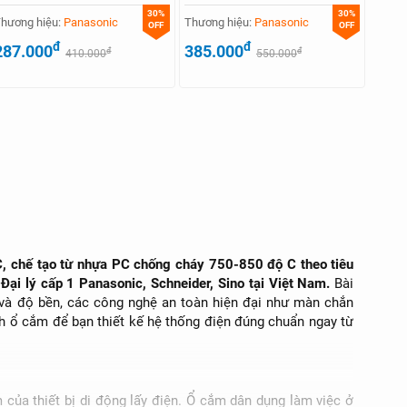
30%
30%
hương hiệu:
Panasonic
Thương hiệu:
Panasonic
OFF
OFF
đ
đ
287.000
385.000
đ
đ
410.000
550.000
AC, chế tạo từ nhựa PC chống cháy 750-850 độ C theo tiêu
i lý cấp 1 Panasonic, Schneider, Sino tại Việt Nam.
Bài
 và độ bền, các công nghệ an toàn hiện đại như màn chắn
nh ổ cắm để bạn thiết kế hệ thống điện đúng chuẩn ngay từ
 của thiết bị di động lấy điện. Ổ cắm dân dụng làm việc ở