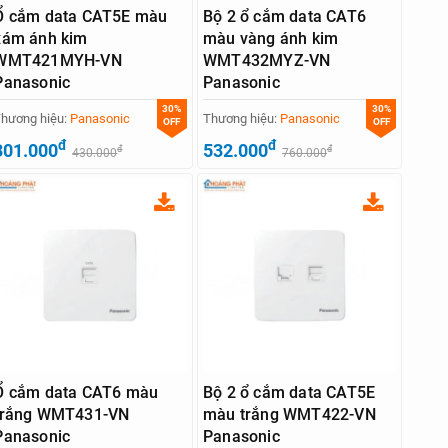
Ổ cắm data CAT5E màu
Bộ 2 ổ cắm data CAT6
xám ánh kim
màu vàng ánh kim
WMT421MYH-VN
WMT432MYZ-VN
Panasonic
Panasonic
30%
30%
hương hiệu:
Panasonic
Thương hiệu:
Panasonic
OFF
OFF
đ
đ
301.000
532.000
đ
đ
430.000
760.000
Ổ cắm data CAT6 màu
Bộ 2 ổ cắm data CAT5E
trắng WMT431-VN
màu trắng WMT422-VN
Panasonic
Panasonic