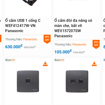
à
Ổ cắm USB 1 cổng C
Ổ cắm đôi đa năng có
WEF412417W-VN
màn che, bắt vít
Panasonic
WEV157207SW
Panasonic
%
30%
Thương hiệu:
Panasonic
T
OFF
30%
Thương hiệu:
Panasonic
đ
OFF
630.000
đ
900.000
đ
105.000
đ
150.000