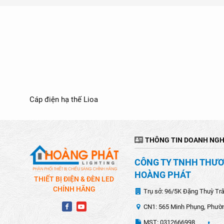
Cáp điện hạ thế Lioa
THÔNG TIN DOANH NGH
CÔNG TY TNHH THƯƠN
HOÀNG PHÁT
THIẾT BỊ ĐIỆN & ĐÈN LED
CHÍNH HÃNG
Trụ sở: 96/5K Đặng Thuỳ Tr
CN1: 565 Minh Phụng, Phườn
MST: 0312666998