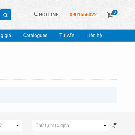
0
HOTLINE
0901556022
g giá
Catalogues
Tư vấn
Liên hệ
ứ
Thứ tự mặc định