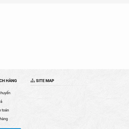
ÁCH HÀNG
SITE MAP
chuyển
rả
h toán
 hàng