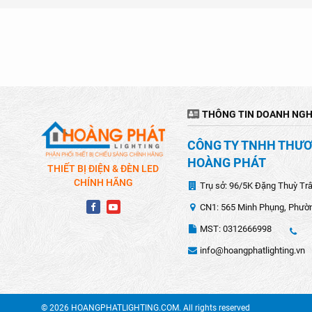
THÔNG TIN DOANH NGH
CÔNG TY TNHH THƯƠN
HOÀNG PHÁT
THIẾT BỊ ĐIỆN & ĐÈN LED
CHÍNH HÃNG
Trụ sở: 96/5K Đặng Thuỳ Tr
CN1: 565 Minh Phụng, Phườn
MST: 0312666998
info@hoangphatlighting.vn
© 2026 HOANGPHATLIGHTING.COM. All rights reserved