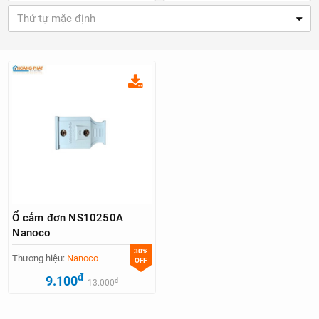
Thứ tự mặc định
Ổ cắm đơn NS10250A
Nanoco
30%
Thương hiệu:
Nanoco
OFF
đ
9.100
đ
13.000