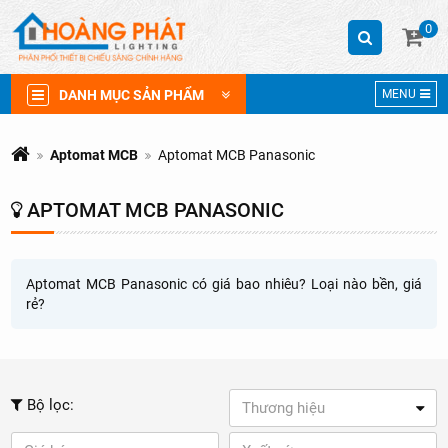
0
DANH MỤC SẢN PHẨM
MENU
Aptomat MCB
Aptomat MCB Panasonic
APTOMAT MCB PANASONIC
Aptomat MCB Panasonic có giá bao nhiêu? Loại nào bền, giá
rẻ?
Bộ lọc:
Thương hiệu