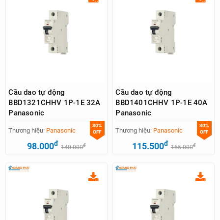
Cầu dao tự động
Cầu dao tự động
BBD1321CHHV 1P-1E 32A
BBD1401CHHV 1P-1E 40A
Panasonic
Panasonic
30%
30%
Thương hiệu:
Panasonic
Thương hiệu:
Panasonic
OFF
OFF
đ
đ
98.000
115.500
đ
đ
140.000
165.000