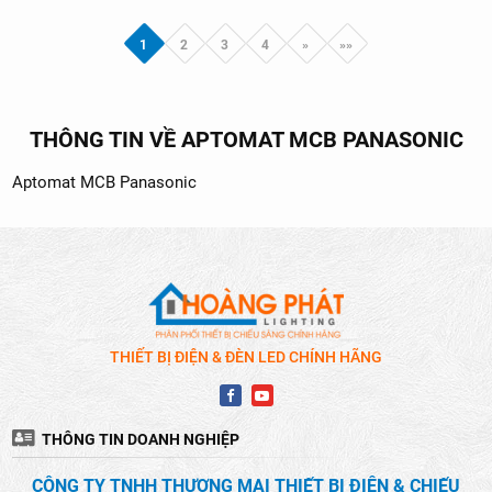
1
2
3
4
»
»»
THÔNG TIN VỀ APTOMAT MCB PANASONIC
Aptomat MCB Panasonic
THIẾT BỊ ĐIỆN & ĐÈN LED CHÍNH HÃNG
THÔNG TIN DOANH NGHIỆP
CÔNG TY TNHH THƯƠNG MẠI THIẾT BỊ ĐIỆN & CHIẾU