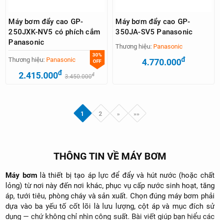
Máy bơm đẩy cao GP-
Máy bơm đẩy cao GP-
250JXK-NV5 có phích cắm
350JA-SV5 Panasonic
Panasonic
Thương hiệu:
Panasonic
30%
đ
Thương hiệu:
Panasonic
4.770.000
OFF
đ
2.415.000
đ
3.450.000
1
2
»
»»
THÔNG TIN VỀ MÁY BƠM
Máy bơm
là thiết bị tạo áp lực để đẩy và hút nước (hoặc chất
lỏng) từ nơi này đến nơi khác, phục vụ cấp nước sinh hoạt, tăng
áp, tưới tiêu, phòng cháy và sản xuất. Chọn đúng máy bơm phải
dựa vào ba yếu tố cốt lõi là lưu lượng, cột áp và mục đích sử
dụng — chứ không chỉ nhìn công suất. Bài viết giúp bạn hiểu các