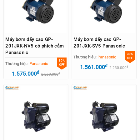
Máy bơm đẩy cao GP-
Máy bơm đẩy cao GP-
201JXK-NV5 có phích cắm
201JXK-SV5 Panasonic
Panasonic
30%
Thương hiệu:
Panasonic
OFF
30%
Thương hiệu:
Panasonic
OFF
đ
1.561.000
đ
2.230.000
đ
1.575.000
đ
2.250.000