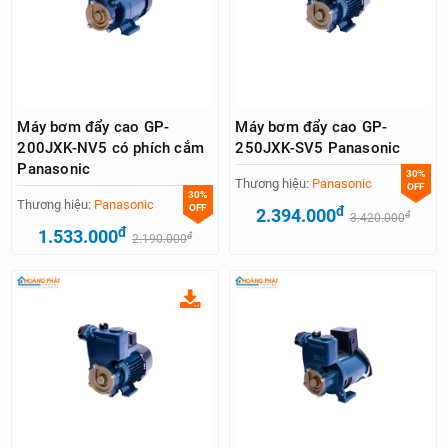
Máy bơm đẩy cao GP-
Máy bơm đẩy cao GP-
200JXK-NV5 có phích cắm
250JXK-SV5 Panasonic
Panasonic
30%
Thương hiệu:
Panasonic
OFF
30%
Thương hiệu:
Panasonic
OFF
đ
2.394.000
đ
3.420.000
đ
1.533.000
đ
2.190.000