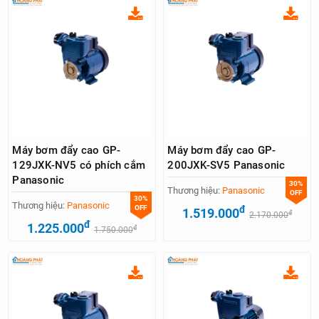
Máy bơm đẩy cao GP-
Máy bơm đẩy cao GP-
129JXK-NV5 có phích cắm
200JXK-SV5 Panasonic
Panasonic
30%
Thương hiệu:
Panasonic
OFF
30%
Thương hiệu:
Panasonic
OFF
đ
1.519.000
đ
2.170.000
đ
1.225.000
đ
1.750.000