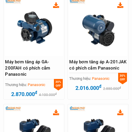
Máy bơm tăng áp GA-
Máy bơm tăng áp A-201JAK
200FAH có phích cắm
có phích cắm Panasonic
Panasonic
30%
Thương hiệu:
Panasonic
OFF
30%
Thương hiệu:
Panasonic
OFF
đ
2.016.000
đ
2.880.000
đ
2.870.000
đ
4.100.000