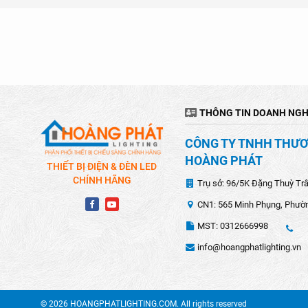
THÔNG TIN DOANH NGH
CÔNG TY TNHH THƯƠN
HOÀNG PHÁT
THIẾT BỊ ĐIỆN & ĐÈN LED
CHÍNH HÃNG
Trụ sở: 96/5K Đặng Thuỳ Tr
CN1: 565 Minh Phụng, Phườn
MST: 0312666998
info@hoangphatlighting.vn
© 2026 HOANGPHATLIGHTING.COM. All rights reserved