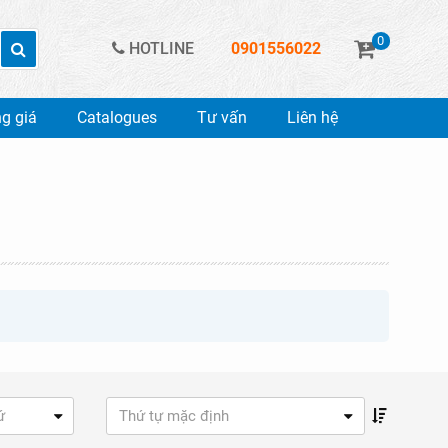
0
HOTLINE
0901556022
g giá
Catalogues
Tư vấn
Liên hệ
ứ
Thứ tự mặc định