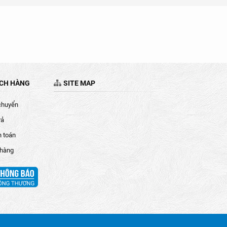
ÁCH HÀNG
SITE MAP
chuyển
rả
h toán
 hàng