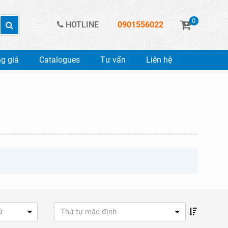
0
HOTLINE
0901556022
g giá
Catalogues
Tư vấn
Liên hệ
ứ
Thứ tự mặc định