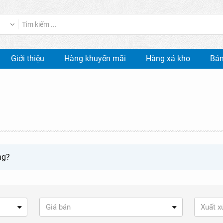
Giới thiệu
Hàng khuyến mãi
Hàng xả kho
Bản
ng?
Giá bán
Xuất x