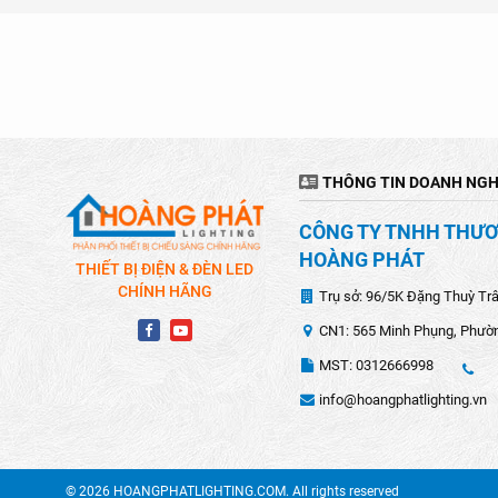
THÔNG TIN DOANH NGH
CÔNG TY TNHH THƯƠN
HOÀNG PHÁT
THIẾT BỊ ĐIỆN & ĐÈN LED
CHÍNH HÃNG
Trụ sở: 96/5K Đặng Thuỳ Tr
CN1: 565 Minh Phụng, Phườn
MST: 0312666998
info@hoangphatlighting.vn
© 2026 HOANGPHATLIGHTING.COM. All rights reserved