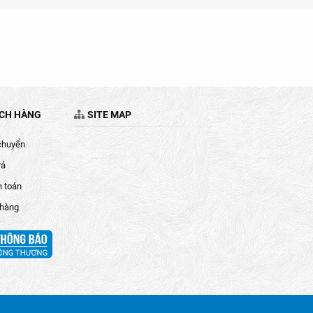
ÁCH HÀNG
SITE MAP
chuyển
rả
h toán
 hàng