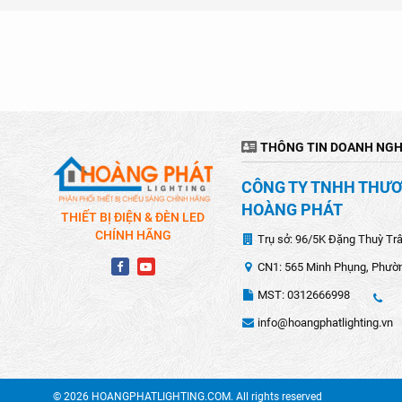
THÔNG TIN DOANH NGH
CÔNG TY TNHH THƯƠN
HOÀNG PHÁT
THIẾT BỊ ĐIỆN & ĐÈN LED
CHÍNH HÃNG
Trụ sở: 96/5K Đặng Thuỳ Tr
CN1: 565 Minh Phụng, Phườn
MST: 0312666998
info@hoangphatlighting.vn
© 2026 HOANGPHATLIGHTING.COM. All rights reserved