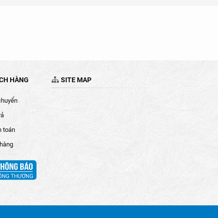
ÁCH HÀNG
SITE MAP
chuyển
rả
h toán
 hàng