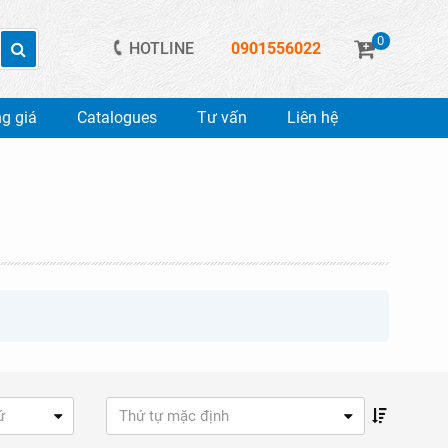
0
HOTLINE
0901556022
g giá
Catalogues
Tư vấn
Liên hệ
ứ
Thứ tự mặc định