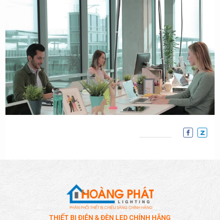
THIẾT BỊ ĐIỆN & ĐÈN LED CHÍNH HÃNG