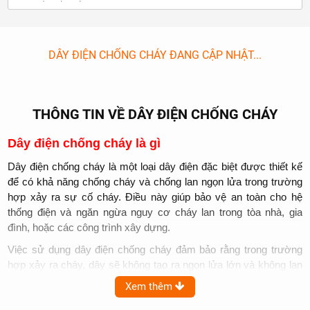
DÂY ĐIỆN CHỐNG CHÁY ĐANG CẬP NHẬT...
THÔNG TIN VỀ DÂY ĐIỆN CHỐNG CHÁY
Dây điện chống cháy là gì
Dây điện chống cháy là một loại dây điện đặc biệt được thiết kế
để có khả năng chống cháy và chống lan ngọn lửa trong trường
hợp xảy ra sự cố cháy. Điều này giúp bảo vệ an toàn cho hệ
thống điện và ngăn ngừa nguy cơ cháy lan trong tòa nhà, gia
đình, hoặc các công trình xây dựng.
Việc sử dụng dây điện chống cháy đảm bảo rằng trong trường
hợp xảy ra cháy, dây sẽ không tạo ra ngọn lửa lớn và không lan
truyền cháy nhanh. Điều này mang lại thời gian đáng kể để người
Xem thêm
dùng phản ứng và tiến hành các biện pháp phòng cháy chữa