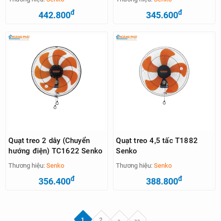
đ
đ
442.800
345.600
Quạt treo 2 dây (Chuyển
Quạt treo 4,5 tấc T1882
hướng điện) TC1622 Senko
Senko
Thương hiệu:
Senko
Thương hiệu:
Senko
đ
đ
356.400
388.800
1
2
»
»»