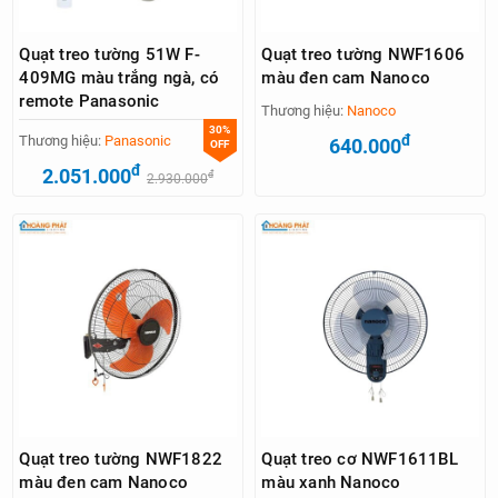
Quạt treo tường 51W F-
Quạt treo tường NWF1606
409MG màu trắng ngà, có
màu đen cam Nanoco
remote Panasonic
Thương hiệu:
Nanoco
30%
đ
Thương hiệu:
Panasonic
640.000
OFF
đ
2.051.000
đ
2.930.000
Quạt treo tường NWF1822
Quạt treo cơ NWF1611BL
màu đen cam Nanoco
màu xanh Nanoco