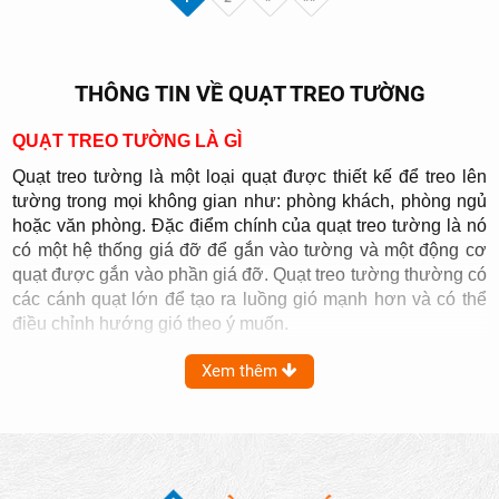
THÔNG TIN VỀ QUẠT TREO TƯỜNG
QUẠT TREO TƯỜNG LÀ GÌ
Quạt treo tường là một loại quạt được thiết kế để treo lên
tường trong mọi không gian như: phòng khách, phòng ngủ
hoặc văn phòng. Đặc điểm chính của quạt treo tường là nó
có một hệ thống giá đỡ để gắn vào tường và một động cơ
quạt được gắn vào phần giá đỡ. Quạt treo tường thường có
các cánh quạt lớn để tạo ra luồng gió mạnh hơn và có thể
điều chỉnh hướng gió theo ý muốn.
Quạt treo tường thường được sử dụng để làm mát và cung
Xem thêm
cấp luồng gió trong không gian lớn hơn so với các loại quạt
thông thường. Với việc treo lên tường, quạt không chiếm
diện tích sàn và tạo không gian rộng hơn cho các hoạt động
khác. Ngoài ra, quạt treo tường cũng thường có chế độ điều
chỉnh tốc độ gió và hẹn giờ để tăng tính tiện ích và sự thoải