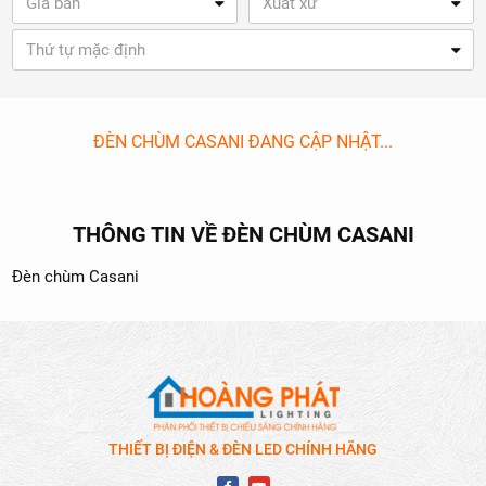
Giá bán
Xuất xứ
Thứ tự mặc định
ĐÈN CHÙM CASANI ĐANG CẬP NHẬT...
THÔNG TIN VỀ ĐÈN CHÙM CASANI
Đèn chùm Casani
THIẾT BỊ ĐIỆN & ĐÈN LED CHÍNH HÃNG