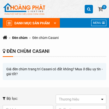
0
DANH MỤC SẢN PHẨM
MENU
Đèn chùm
Đèn chùm Casani
ĐÈN CHÙM CASANI
Giá đèn chùm trang trí Casani có đắt không? Mua ở đâu uy tín -
giá tốt?
Bộ lọc:
Thương hiệu