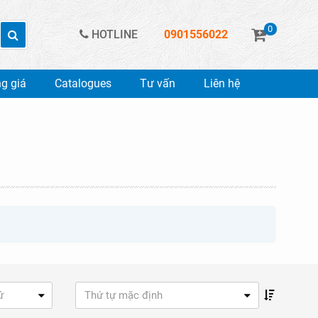
0
HOTLINE
0901556022
g giá
Catalogues
Tư vấn
Liên hệ
ứ
Thứ tự mặc định