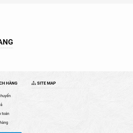
UANG
ÁCH HÀNG
SITE MAP
chuyển
rả
h toán
 hàng