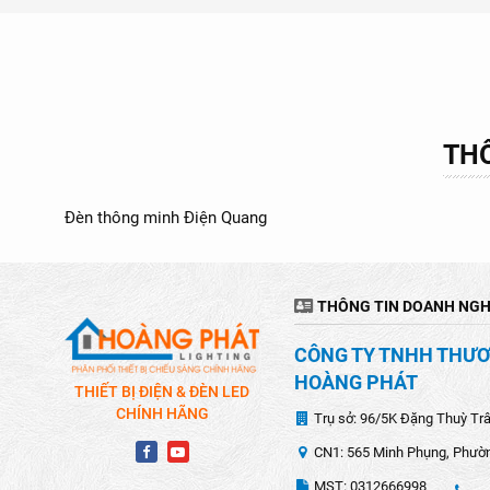
THÔ
Đèn thông minh Điện Quang
THÔNG TIN DOANH NGH
CÔNG TY TNHH THƯƠN
HOÀNG PHÁT
THIẾT BỊ ĐIỆN & ĐÈN LED
CHÍNH HÃNG
Trụ sở: 96/5K Đặng Thuỳ Tr
CN1: 565 Minh Phụng, Phườn
MST: 0312666998