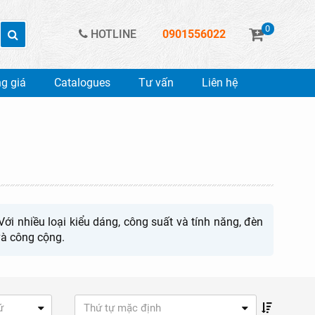
0
HOTLINE
0901556022
g giá
Catalogues
Tư vấn
Liên hệ
i nhiều loại kiểu dáng, công suất và tính năng, đèn
và công cộng.
ứ
Thứ tự mặc định