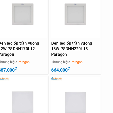
Đèn led ốp trần vuông
Đèn led ốp trần vuông
12W PSDNN170L12
18W PSDNN220L18
Paragon
Paragon
hương hiệu:
Paragon
Thương hiệu:
Paragon
đ
đ
487.000
664.000