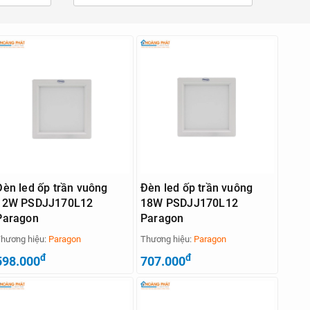
Đèn led ốp trần vuông
Đèn led ốp trần vuông
12W PSDJJ170L12
18W PSDJJ170L12
Paragon
Paragon
hương hiệu:
Paragon
Thương hiệu:
Paragon
đ
đ
598.000
707.000