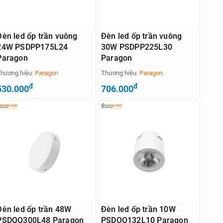
Đèn led ốp trần vuông
Đèn led ốp trần vuông
24W PSDPP175L24
30W PSDPP225L30
Paragon
Paragon
hương hiệu:
Paragon
Thương hiệu:
Paragon
đ
đ
530.000
706.000
Đèn led ốp trần 48W
Đèn led ốp trần 10W
PSDQQ300L48 Paragon
PSDOO132L10 Paragon