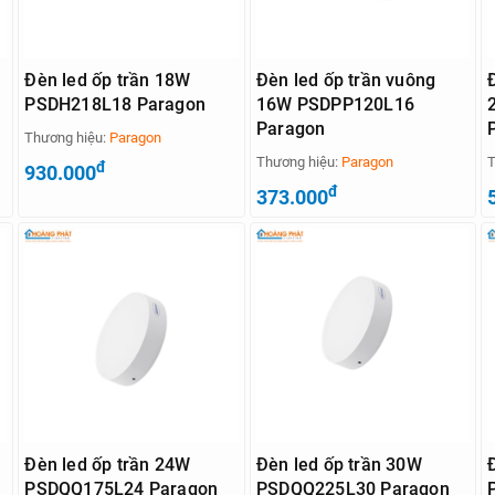
Đèn led ốp trần 18W
Đèn led ốp trần vuông
PSDH218L18 Paragon
16W PSDPP120L16
Paragon
Thương hiệu:
Paragon
Thương hiệu:
Paragon
T
đ
930.000
đ
373.000
Đèn led ốp trần 24W
Đèn led ốp trần 30W
PSDQQ175L24 Paragon
PSDQQ225L30 Paragon