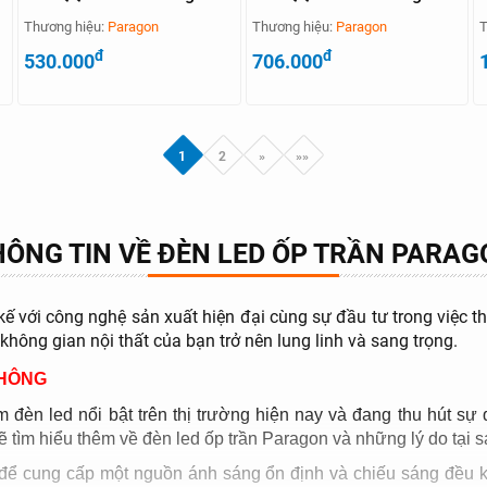
Thương hiệu:
Paragon
Thương hiệu:
Paragon
T
đ
đ
530.000
706.000
1
2
»
»»
HÔNG TIN VỀ ĐÈN LED ỐP TRẦN PARAG
kế với công nghệ sản xuất hiện đại cùng sự đầu tư trong việ
không gian nội thất của bạn trở nên lung linh và sang trọng.
KHÔNG
 đèn led nổi bật trên thị trường hiện nay và đang thu hút s
 tìm hiểu thêm về đèn led ốp trần Paragon và những lý do tại sa
 để cung cấp một nguồn ánh sáng ổn định và chiếu sáng đều k