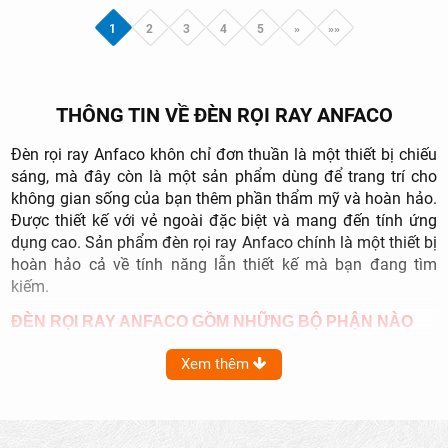
1
2
3
4
5
»
»»
THÔNG TIN VỀ ĐÈN RỌI RAY ANFACO
Đèn rọi ray Anfaco khôn chỉ đơn thuần là một thiết bị chiếu
sáng, mà đây còn là một sản phẩm dùng để trang trí cho
không gian sống của bạn thêm phần thẩm mỹ và hoàn hảo.
Được thiết kế với vẻ ngoài đặc biệt và mang đến tính ứng
dụng cao. Sản phẩm đèn rọi ray Anfaco chính là một thiết bị
hoàn hảo cả về tính năng lẫn thiết kế mà bạn đang tìm
kiếm.
ĐÈN RỌI RAY ANFACO GỒM NHỮNG BỘ PHẬN NÀO
Thân đèn:
Thân đèn của sản phẩm Anfaco được tạo thành
Xem thêm
từ hợp kim cao cấp, sau đó được phủ lớp sơn tĩnh điện, tạo
nên sự bền bỉ và tính thẩm mỹ cao. Đặc biệt, phần đỉnh của
thân đèn được thiết kế thông minh, giúp dễ dàng lắp đèn
vào thanh ray khi thi công. Đây là một phần quan trọng đảm