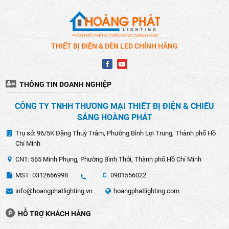
bảo bảo vệ tốt cho những linh kiện bên trong đèn.
Chip LED:
Chip LED, là trái tim của mọi đèn rọi ray, luôn
được sản xuất và cải tiến với sự quan tâm đặc biệt. Điều
THIẾT BỊ ĐIỆN & ĐÈN LED CHÍNH HÃNG
này đảm bảo ánh sáng mạnh mẽ, ổn định và liên tục, cung
cấp hiệu suất tốt nhất cho đèn.
THÔNG TIN DOANH NGHIỆP
CÔNG TY TNHH THƯƠNG MẠI THIẾT BỊ ĐIỆN & CHIẾU
SÁNG HOÀNG PHÁT
Trụ sở: 96/5K Đặng Thuỳ Trâm, Phường Bình Lợi Trung, Thành phố Hồ
Chí Minh
CN1: 565 Minh Phụng, Phường Bình Thới, Thành phố Hồ Chí Minh
MST: 0312666998
0901556022
info@hoangphatlighting.vn
hoangphatlighting.com
HỖ TRỢ KHÁCH HÀNG
Bộ Nguồn/Driver:
Bộ nguồn hoặc Driver là bộ phận quan