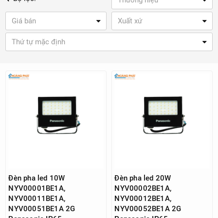
Thương hiệu
Giá bán
Xuất xứ
Thứ tự mặc định
Đèn pha led 10W
Đèn pha led 20W
NYV00001BE1A,
NYV00002BE1A,
NYV00011BE1A,
NYV00012BE1A,
NYV00051BE1A 2G
NYV00052BE1A 2G