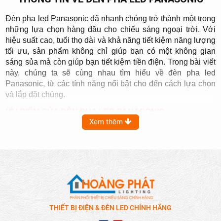
Đèn pha led Panasonic đã nhanh chóng trở thành một trong
những lựa chọn hàng đầu cho chiếu sáng ngoại trời. Với
hiệu suất cao, tuổi thọ dài và khả năng tiết kiệm năng lượng
tối ưu, sản phẩm không chỉ giúp bạn có một không gian
sáng sủa mà còn giúp bạn tiết kiệm tiền điện. Trong bài viết
này, chúng ta sẽ cùng nhau tìm hiểu về đèn pha led
Panasonic, từ các tính năng nổi bật cho đến cách lựa chọn
và lắp đặt chúng.
ƯU ĐIỂM CỦA ĐÈN PHA LED PANASONIC
Xem thêm
Chiếu sáng hiệu quả
Với đèn pha led Panasonic, bạn có thể nhận được nguồn
sáng tự nhiên và đồng đều, đồng thời đèn có khả năng
chiếu sáng liên tục mà không gây nên các hiện tượng chập
chờn, nhấp nháy. Điều này rất hữu ích cho việc chiếu sáng
ngoại trời như: sân vườn, sân thể thao hoặc sân đậu xe.
Đèn pha led cũng có thể sử dụng trong nhà, đảm bảo bạn
THIẾT BỊ ĐIỆN & ĐÈN LED CHÍNH HÃNG
có không gian sáng sủa và tiện nghi.