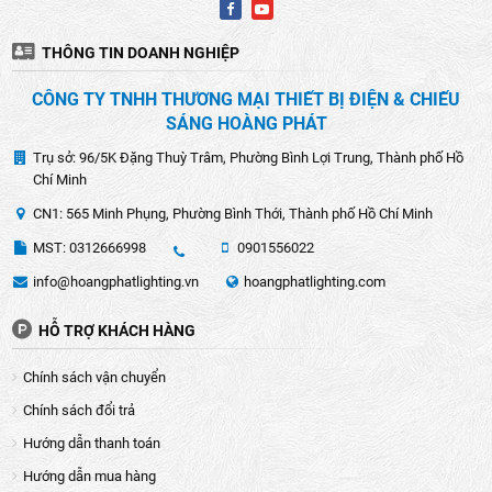
An toàn cho mắt
Ánh sáng của đèn pha led Panasonic không gây chói và
THÔNG TIN DOANH NGHIỆP
không gây nên những cảm giác khó chịu cho mắt, giúp bảo
vệ đôi mắt của bạn khỏi sự mệt mỏi và căng thẳng. Điều
CÔNG TY TNHH THƯƠNG MẠI THIẾT BỊ ĐIỆN & CHIẾU
này đặc biệt quan trọng khi bạn sử dụng đèn pha led để
SÁNG HOÀNG PHÁT
chiếu sáng trong thời gian dài.
Trụ sở: 96/5K Đặng Thuỳ Trâm, Phường Bình Lợi Trung, Thành phố Hồ
Chí Minh
CN1: 565 Minh Phụng, Phường Bình Thới, Thành phố Hồ Chí Minh
MST: 0312666998
0901556022
info@hoangphatlighting.vn
hoangphatlighting.com
HỖ TRỢ KHÁCH HÀNG
Chính sách vận chuyển
Chính sách đổi trả
Hướng dẫn thanh toán
Hướng dẫn mua hàng