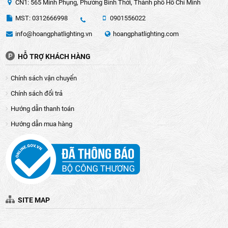
CN1: 565 Minh Phụng, Phường Bình Thới, Thành phố Hồ Chí Minh
MST: 0312666998
0901556022
info@hoangphatlighting.vn
hoangphatlighting.com
HỖ TRỢ KHÁCH HÀNG
Chính sách vận chuyển
Chính sách đổi trả
Hướng dẫn thanh toán
Hướng dẫn mua hàng
Đèn rọi ray 20W DTL-20SS Kingled
Tùy chọn góc chiếu:
Đèn rọi ray có thể điều chỉnh góc
chiếu một cách dể dàng nhờ hai khớp nối trên thân đèn. Do
đó, người dùng có thể linh hoạt điều chỉnh theo mọi nhu
cầu chiếu sáng.
SITE MAP
Độ bền vượt trội:
Sản phẩm được cấu tạo từ nguồn
nguyên vật liệu chất lượng cao, đảm bảo độ bền sản phẩm