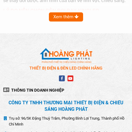
sẽ thay đổi được ánh nhìn của bạn về lĩnh vực chiếu sáng.
LÝ DO NÊN CHỌN ĐÈN RỌI RAY KINGLED
Xem thêm
Hiệu suất chiếu sáng ưu việt:
Đèn rọi ray Kingled được
trang bị công nghệ LED tiên tiến, giúp tạo ra ánh sáng mạnh
mẽ, rõ nét và ổn định. Điều này làm cho
đèn rọi ray,
spotlight
trở thành một trong những sản phẩm lý tưởng cho
mọi ứng dụng chiếu sáng, từ sân khấu, sự kiện đặc biệt,
đến chiếu sáng kiến trúc và quảng cáo.
Tiết kiệm năng lượng:
Kingled cam kết đảm bảo hiệu suất
THIẾT BỊ ĐIỆN & ĐÈN LED CHÍNH HÃNG
tốt nhất đi cùng với khả năng tiết kiệm điện năng tuyệt vời.
Điều này giúp giảm hóa đơn điện, đồng thời góp phần bảo
vệ môi trường.
THÔNG TIN DOANH NGHIỆP
CÔNG TY TNHH THƯƠNG MẠI THIẾT BỊ ĐIỆN & CHIẾU
SÁNG HOÀNG PHÁT
Trụ sở: 96/5K Đặng Thuỳ Trâm, Phường Bình Lợi Trung, Thành phố Hồ
Chí Minh